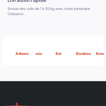
Livraison rapide
Envoie des colis de 1 à 30 kg avec notre partenaire
Colissimo
Adlema
aziz
Bat
Bioubiou
Bonn