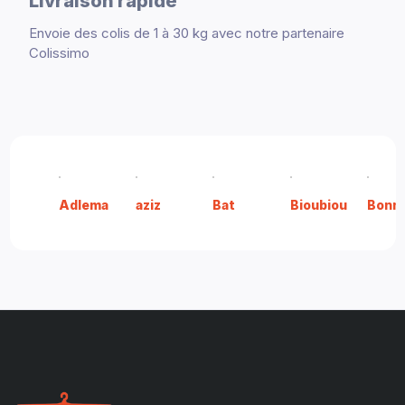
Livraison rapide
Envoie des colis de 1 à 30 kg avec notre partenaire
Colissimo
Adlema
aziz
Bat
Bioubiou
Bonn